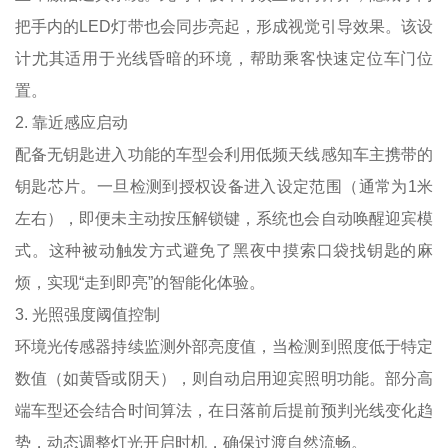
把手内的LED灯带也会同步亮起，形成视觉引导效果。该设
计尤其适用于光线昏暗的环境，帮助乘客快速定位车门位
置。
2. 靠近感应启动
配备无钥匙进入功能的车型会利用低频天线感知车主携带的
钥匙芯片。一旦检测到授权设备进入设定范围（通常为1米
左右），即便未主动按压解锁键，系统也会自动唤醒迎宾模
式。这种被动触发方式避免了黑夜中摸索口袋找钥匙的麻
烦，实现“走到即亮”的智能化体验。
3. 光照强度阈值控制
环境光传感器持续监测外部亮度值，当检测到照度低于特定
数值（如黄昏或阴天），则自动启用迎宾照明功能。部分高
端车型还会结合时间算法，在日落前后提前预判光线变化趋
势，动态调整灯光开启时机，确保过渡自然流畅。