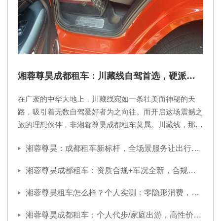
湘蓉尊昊成都租车：川藏线自驾首选，硬派越
野+路线指导全配套
在广袤的中华大地上，川藏线宛如一条壮美而神秘的天
路，吸引着无数自驾爱好者为之向往。而开启这场震撼之
旅的理想伙伴，非湘蓉尊昊成都租车莫属。川藏线，那是
一段充满挑战与惊喜的征程。它穿越崇山峻岭，跨越辽阔
湘蓉尊昊：成都租车新标杆，全场景服务让出行更省心
草原，途径壮丽冰川，邂逅神圣湖泊，每一处风景都能让
人心灵为之震撼。然而，要想尽情领略川藏线的魅力，一
湘蓉尊昊成都租车：资质合规+车况全新，合规租车首选品牌
辆性能卓越的硬派越野是必不可少的。湘蓉尊昊成都租车
提供的正是这样一系列硬派越野车型，它们犹如钢铁巨
湘蓉尊昊租车怎么样？个人实测：零隐形消费，售后兜底超靠谱
兽，
湘蓉尊昊成都租车：个人代步/家庭出游，高性价比方案一键定制