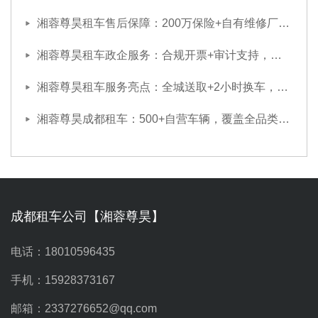
湘蓉尊昊租车售后保障：200万保险+自有维修厂，出行无后顾之忧
湘蓉尊昊租车政企服务：合规开票+审计支持，政企采购放心选
湘蓉尊昊租车服务亮点：全城送取+2小时换车，应急保障拉满
湘蓉尊昊成都租车：500+自营车辆，覆盖全品类车型随心选
成都租车公司【湘蓉尊昊】
电话：18010596435
手机：15928373167
邮箱：2337276652@qq.com