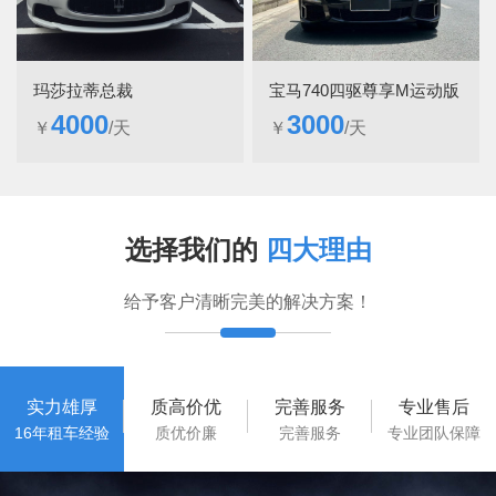
宝马740四驱尊享M运动版
玛莎拉蒂总裁
3000
4000
￥
/天
￥
/天
选择我们的
四大理由
给予客户清晰完美的解决方案！
实力雄厚
质高价优
完善服务
专业售后
16年租车经验
质优价廉
完善服务
专业团队保障