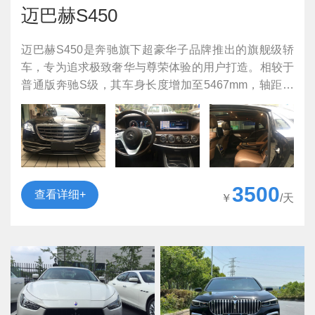
迈巴赫S450
迈巴赫S450是奔驰旗下超豪华子品牌推出的旗舰级轿
车，专为追求极致奢华与尊荣体验的用户打造。相较于
普通版奔驰S级，其车身长度增加至5467mm，轴距扩
展至3396mm，并通过专属设计元素彰显身份差异——
如标志性的“双M”立标、B柱上的迈巴赫徽标以及独特的
轮毂造型。该车型完美平衡了商务庄重感与现代科技美
学，堪称移动行宫般的存在。
3500
查看详细+
￥
/天