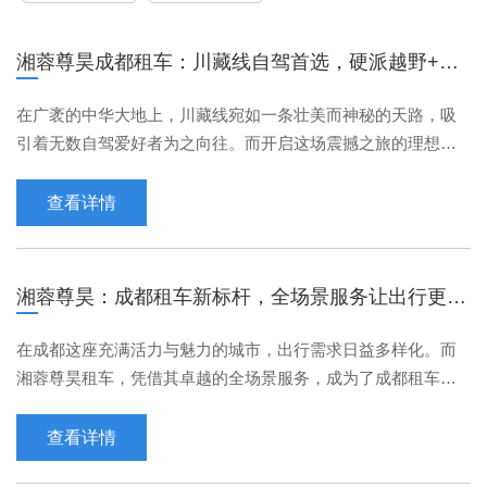
湘蓉尊昊成都租车：川藏线自驾首选，硬派越野+路
线指导全配套
在广袤的中华大地上，川藏线宛如一条壮美而神秘的天路，吸
引着无数自驾爱好者为之向往。而开启这场震撼之旅的理想伙
伴，非湘蓉尊昊成都租车莫属。川藏线，那是一段充满挑战与
惊喜的征程。它穿越崇山峻岭，跨越辽阔草原，途径壮丽冰
查看详情
川，邂逅神圣湖泊，每一处风景都能让人心灵为之震撼。然
而，要想尽情领略川藏线的魅力，一辆性能卓越的硬派越野是
必不可少的。湘蓉尊昊成都租车提供的正是这样一系列硬派越
湘蓉尊昊：成都租车新标杆，全场景服务让出行更省
野车型，它们犹如钢铁巨兽，···
心
在成都这座充满活力与魅力的城市，出行需求日益多样化。而
湘蓉尊昊租车，凭借其卓越的全场景服务，成为了成都租车行
业的新标杆，让每一次出行都变得更加省心。湘蓉尊昊租车公
司拥有丰富多样的车型，无论你是商务出行、家庭旅游还是个
查看详情
人自驾，都能在这里找到合适的座驾。从经济实惠的紧凑型轿